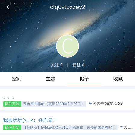
cfq0vtpxzey2
关注 0
|
粉丝 0
空间
主题
帖子
收藏
。。。
插件开发
五色用户标签（更新2019年3月20日）
发表于 2020-4-23
我去玩玩(>؂<）好吃喵！
插件开发
【契约版】hybbs机器人v1.6开始发布，需要的来看看吧！
发表于 2020-4-16