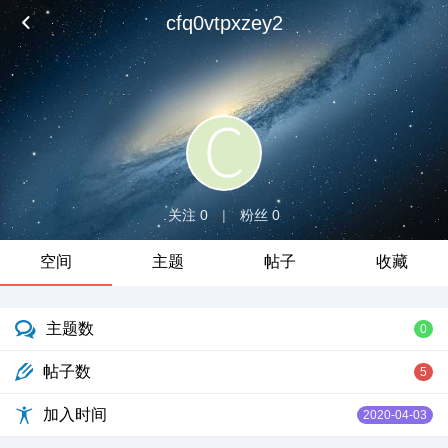
cfq0vtpxzey2
关注 0
|
粉丝 0
空间
主题
帖子
收藏
主题数
0
帖子数
5
加入时间
2020-04-03