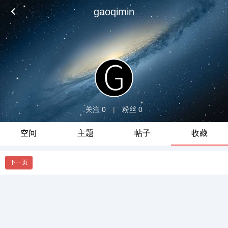
gaoqimin
关注 0
|
粉丝 0
空间
主题
帖子
收藏
下一页