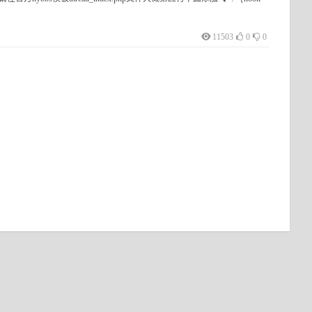
11503
0
0