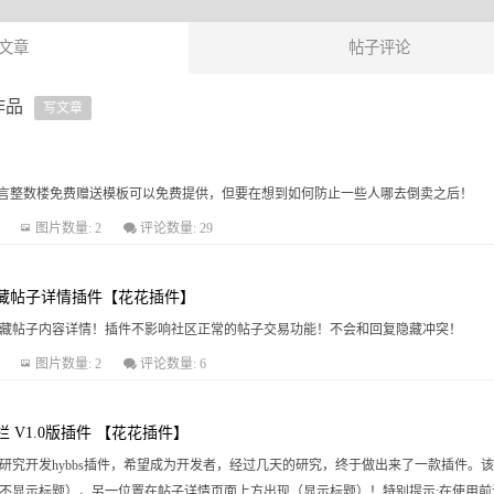
文章
帖子评论
作品
写文章
欢的可以留言整数楼免费赠送模板可以免费提供，但要在想到如何防止一些人哪去倒卖之后！
图片数量: 2
评论数量: 29
藏帖子详情插件【花花插件】
隐藏帖子内容详情！插件不影响社区正常的帖子交易功能！不会和回复隐藏冲突
图片数量: 2
评论数量: 6
栏 V1.0版插件 【花花插件】
研究开发hybbs插件，希望成为开发者，经过几天的研究，终于做出来了一款插件。该
示标题），另一位置在帖子详情页面上方出现（显示标题）！特别提示:在使用前请在官方hybbs模