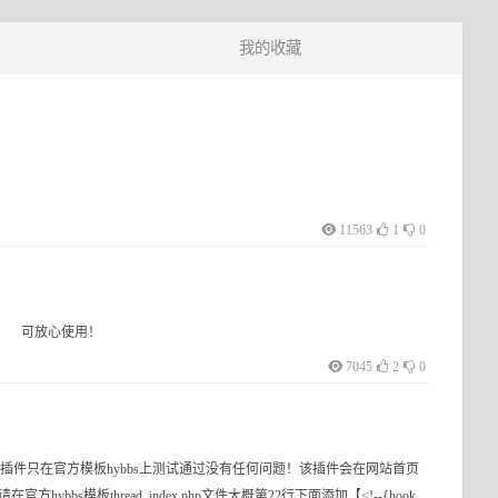
我的收藏
11563
1
0
！ 可放心使用！
7045
2
0
插件只在官方模板hybbs上测试通过没有任何问题！该插件会在网站首页
板thread_index.php文件大概第22行下面添加【<!--{hook