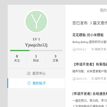
我的
您已发布
3
篇文章
花花模板-仿小米模板
LV 1
&nbsp;&nbsp;喜
Yjnnjz2tz12j
2019-6-2
模板开发
0
1
3
关注
粉丝
文章
【申请开发者】有客隐
插件功能：对未登录客户
首页中心
2019-5-9
插件开发
我的帖子
[申请开发者] 全局通告
一直在努力，努力的，学习
上方添加跑马灯通告内容（不显