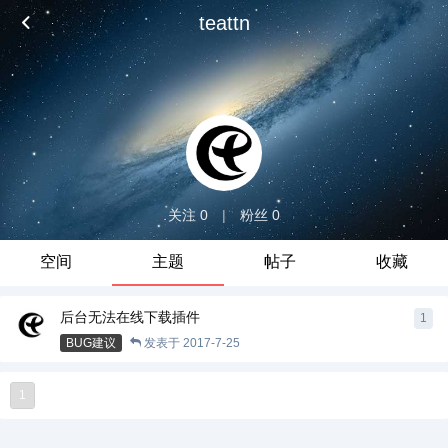
teattn
关注 0
|
粉丝 0
空间
主题
帖子
收藏
后台无法在线下载插件
1
BUG建议
发表于
2017-7-25
1