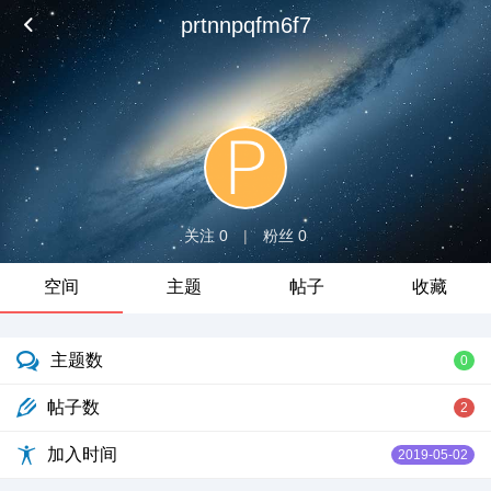
prtnnpqfm6f7
关注 0
|
粉丝 0
空间
主题
帖子
收藏
主题数
0
帖子数
2
加入时间
2019-05-02