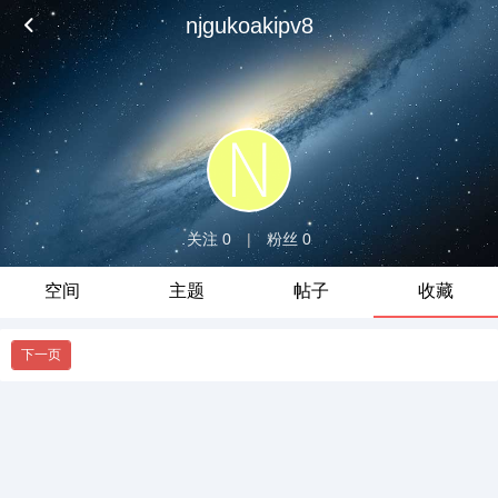
njgukoakipv8
关注 0
|
粉丝 0
空间
主题
帖子
收藏
下一页