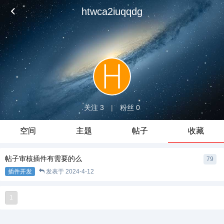
htwca2iuqqdg
关注 3
|
粉丝 0
空间
主题
帖子
收藏
帖子审核插件有需要的么
79
插件开发
发表于
2024-4-12
1