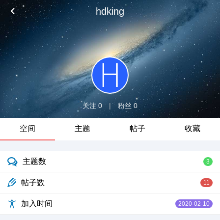
hdking
关注 0
|
粉丝 0
空间
主题
帖子
收藏
主题数
3
帖子数
11
加入时间
2020-02-10