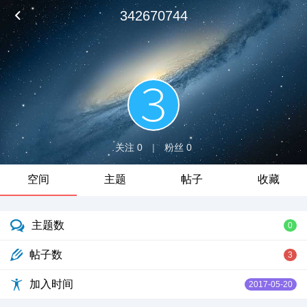
342670744
关注 0
|
粉丝 0
空间
主题
帖子
收藏
主题数
0
帖子数
3
加入时间
2017-05-20