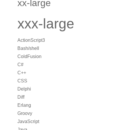
xx-large
xxx-large
ActionScript3
Bash/shell
ColdFusion
C#
C++
CSS
Delphi
Diff
Erlang
Groovy
JavaScript
Java