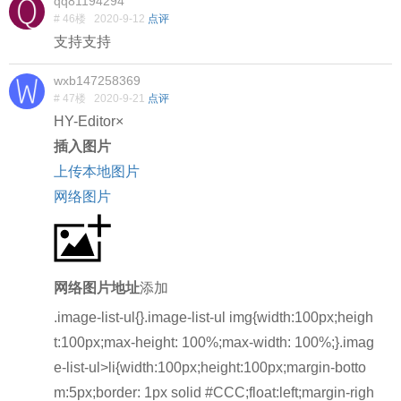
qq81194294
# 46楼
2020-9-12
点评
支持支持
wxb147258369
# 47楼
2020-9-21
点评
HY-Editor
×
插入图片
上传本地图片
网络图片
网络图片地址
添加
.image-list-ul{}.image-list-ul img{width:100px;heigh
t:100px;max-height: 100%;max-width: 100%;}.imag
e-list-ul>li{width:100px;height:100px;margin-botto
m:5px;border: 1px solid #CCC;float:left;margin-righ