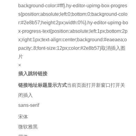
background-color:#fff}.hy-editor-upimg-box-progres
s{position:absolute;left:0;bottom:0;background-colo
r:#2e8b57;height:2px;width:0%}.hy-editor-upimg-bo
x-progress-text{position:absolute;left:1px;bottom:2p
x;right:1px;text-align:center;background:#eaeaea;o
pacity:.8;font-size:12px;color:#2e8b57}取消插入图
片
×
插入跳转链接
链接地址
标题
显示方式
当前页面打开新窗口打开关
闭插入
sans-serif
宋体
微软雅黑