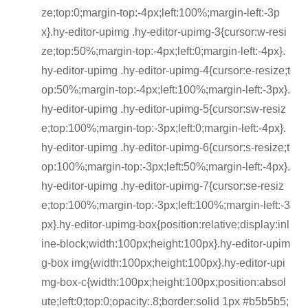
ze;top:0;margin-top:-4px;left:100%;margin-left:-3p
x}.hy-editor-upimg .hy-editor-upimg-3{cursor:w-resi
ze;top:50%;margin-top:-4px;left:0;margin-left:-4px}.
hy-editor-upimg .hy-editor-upimg-4{cursor:e-resize;t
op:50%;margin-top:-4px;left:100%;margin-left:-3px}.
hy-editor-upimg .hy-editor-upimg-5{cursor:sw-resiz
e;top:100%;margin-top:-3px;left:0;margin-left:-4px}.
hy-editor-upimg .hy-editor-upimg-6{cursor:s-resize;t
op:100%;margin-top:-3px;left:50%;margin-left:-4px}.
hy-editor-upimg .hy-editor-upimg-7{cursor:se-resiz
e;top:100%;margin-top:-3px;left:100%;margin-left:-3
px}.hy-editor-upimg-box{position:relative;display:inl
ine-block;width:100px;height:100px}.hy-editor-upim
g-box img{width:100px;height:100px}.hy-editor-upi
mg-box-c{width:100px;height:100px;position:absol
ute;left:0;top:0;opacity:.8;border:solid 1px #b5b5b5;