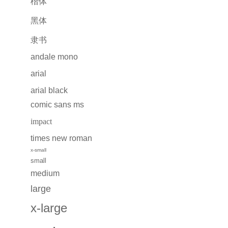
楷体
黑体
隶书
andale mono
arial
arial black
comic sans ms
impact
times new roman
x-small
small
medium
large
x-large