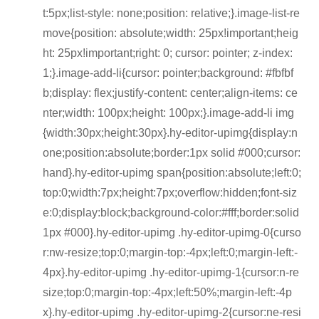
t:5px;list-style: none;position: relative;}.image-list-re
move{position: absolute;width: 25px!important;heig
ht: 25px!important;right: 0; cursor: pointer; z-index:
1;}.image-add-li{cursor: pointer;background: #fbfbf
b;display: flex;justify-content: center;align-items: ce
nter;width: 100px;height: 100px;}.image-add-li img
{width:30px;height:30px}.hy-editor-upimg{display:n
one;position:absolute;border:1px solid #000;cursor:
hand}.hy-editor-upimg span{position:absolute;left:0;
top:0;width:7px;height:7px;overflow:hidden;font-siz
e:0;display:block;background-color:#fff;border:solid
1px #000}.hy-editor-upimg .hy-editor-upimg-0{curso
r:nw-resize;top:0;margin-top:-4px;left:0;margin-left:-
4px}.hy-editor-upimg .hy-editor-upimg-1{cursor:n-re
size;top:0;margin-top:-4px;left:50%;margin-left:-4p
x}.hy-editor-upimg .hy-editor-upimg-2{cursor:ne-resi