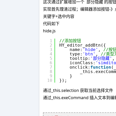
这次通过扩展增加一个 部分隐藏 的按
实现首先理清过程；编辑器添加按钮-》
关键字+选中内容
代码如下
hide.js
1
//添加按钮
2
HY_editor_addBtn({
3
name:
'hide'
, 
//按
4
type:
'btn'
, 
//类型
5
tooltip:
'部分隐藏'
,
6
iconClass:
'simdit
7
onclick:
function
(
8
_this.execCom
9
}
10
});
通过_this.selection 获取当前选择文件
通过_this.exeCommand 插入文本到