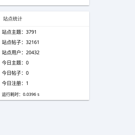
会进入后台帖子回收站，需要管理员再
次进行删除处理。防止用户、版主，误删帖子！
站点统计
M-TOUCH管理插件
M-TOUCH多色手机模板管理插件
站点主题：3791
多语言切换按钮
站点帖子：32161
​​​目前插件仅支持PC官方模板, 必须拥有
站点用户：20432
多语言支持的框架版本
今日主题：0
积分兑换物品插件
​积分兑换物品!一款让你网站的用户花费
今日帖子：0
一些金币来兑换自己喜欢的物品!
今日注册：1
支付宝充值
支付宝官方充值接口 充值论坛金币
运行耗时：0.0396 s
文章图片点击内部大图
在文章页面中,使用鼠标点击图片进行拖
动放大
悬赏帖子
悬赏帖子