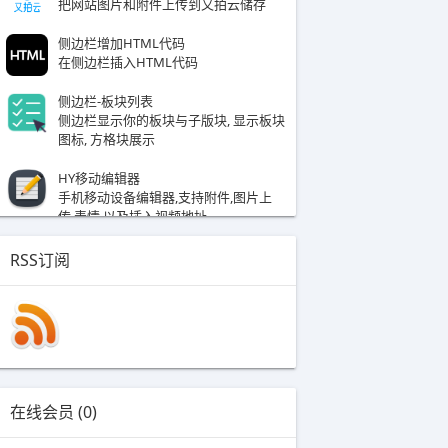
把网站图片和附件上传到又拍云储存
侧边栏增加HTML代码
在侧边栏插入HTML代码
侧边栏-板块列表
侧边栏显示你的板块与子版块, 显示板块
图标, 方格块展示
HY移动编辑器
手机移动设备编辑器,支持附件,图片上
传,表情,以及插入视频地址
压缩上传图片
RSS订阅
压缩上传图片, 支持云储存, 多图上传, 兼
容水印插件
[星盟]自动生成二维码
开启这个插件后，每一个页面都将自动
生成一个随机的二维码，通过手机扫一
扫即可访问页面！
在线会员 (0)
帖子回收站
帖子回收站，前台删除的主题、评论，