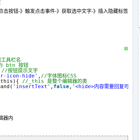
钮
点击按钮-》触发点击事件-》获取选中文字-》插入隐藏标签
?
钮工具栏名 
为 btn 按钮
 
//按钮提示文字
or-icon-hide'
,
//字体图标CSS
_this){ 
//_this 是整个编辑器的类
mand(
'insertText'
,
false
,
'<hide>内容需要回复可见</
编辑器内