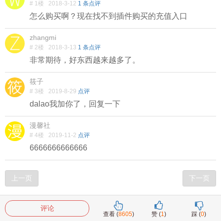
# 1楼
2018-3-12
1 条点评
怎么购买啊？现在找不到插件购买的充值入口
zhangmi
# 2楼
2018-3-13
1 条点评
非常期待，好东西越来越多了。
筱子
# 3楼
2019-8-29
点评
dalao我加你了，回复一下
漫馨社
# 4楼
2019-11-2
点评
6666666666666
上一页
下一页
评论
查看 (
8605
)
赞 (
1
)
踩 (
0
)